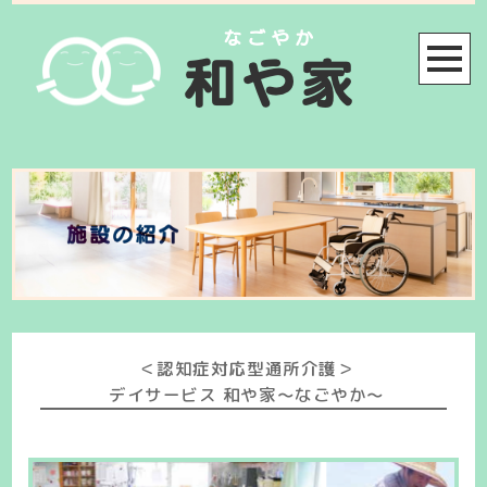
＜認知症対応型通所介護＞
デイサービス 和や家〜なごやか〜