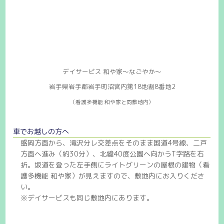
デイサービス 和や家〜なごやか〜
岩手県岩手郡岩手町沼宮内第18地割8番地2
（看護多機能 和や家と同敷地内）
車でお越しの方へ
盛岡方面から、滝沢分レ交差点をそのまま国道4号線、二戸
方面へ進み（約30分）、北緯40度公園へ向かうT字路を右
折。坂道を登った左手側にライトグリーンの屋根の建物（看
護多機能 和や家）が見えますので、敷地内にお入りくださ
い。
※デイサービスも同じ敷地内にあります。