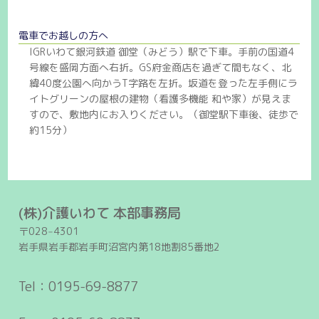
電車でお越しの方へ
IGRいわて銀河鉄道 御堂（みどう）駅で下車。手前の国道4
号線を盛岡方面へ右折。GS府金商店を過ぎて間もなく、北
緯40度公園へ向かうT字路を左折。坂道を登った左手側にラ
イトグリーンの屋根の建物（看護多機能 和や家）が見えま
すので、敷地内にお入りください。（御堂駅下車後、徒歩で
約15分）
(株)介護いわて 本部事務局
〒028‒4301
岩手県岩手郡岩手町沼宮内第18地割85番地2
Tel：0195-69-8877